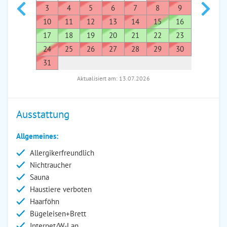
3
4
5
6
7
8
9
7
8
10
11
12
13
14
15
16
14
1
17
18
19
20
21
22
23
21
2
24
25
26
27
28
29
30
28
2
31
Aktualisiert am: 13.07.2026
Ausstattung
Allgemeines:
Allergikerfreundlich
Nichtraucher
Sauna
Haustiere verboten
Haarföhn
Bügeleisen+Brett
Internet/W-Lan