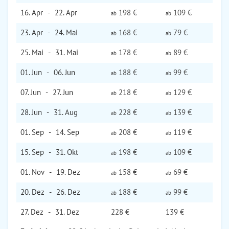
16. Apr
-
22. Apr
198 €
109 €
ab
ab
23. Apr
-
24. Mai
168 €
79 €
ab
ab
25. Mai
-
31. Mai
178 €
89 €
ab
ab
01. Jun
-
06. Jun
188 €
99 €
ab
ab
07. Jun
-
27. Jun
218 €
129 €
ab
ab
28. Jun
-
31. Aug
228 €
139 €
ab
ab
01. Sep
-
14. Sep
208 €
119 €
ab
ab
15. Sep
-
31. Okt
198 €
109 €
ab
ab
01. Nov
-
19. Dez
158 €
69 €
ab
ab
20. Dez
-
26. Dez
188 €
99 €
ab
ab
27. Dez
-
31. Dez
228 €
139 €