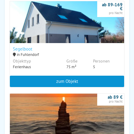
ab 89-169
€
pro Nacht
Segelboot
in Fuhlendorf
Objekttyp
Größe
Personen
Ferienhaus
75 m²
5
zum Objekt
ab 89 €
pro Nacht