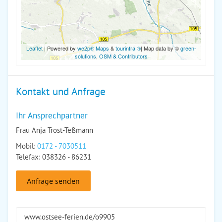
Leaflet
| Powered by
we2p® Maps
&
tourinfra ®
| Map data by ©
green-
solutions
,
OSM & Contributors
Kontakt und Anfrage
Ihr Ansprechpartner
Frau Anja Trost-Teßmann
Mobil:
0172 - 7030511
Telefax: 038326 - 86231
Anfrage senden
www.ostsee-ferien.de/o9905