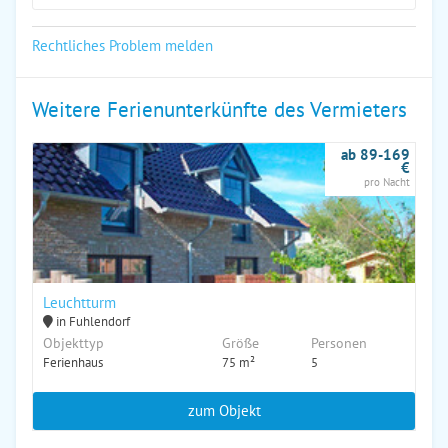
Rechtliches Problem melden
Weitere Ferienunterkünfte des Vermieters
ab 89-169
€
pro Nacht
Leuchtturm
in Fuhlendorf
Objekttyp
Größe
Personen
Ferienhaus
75 m²
5
zum Objekt