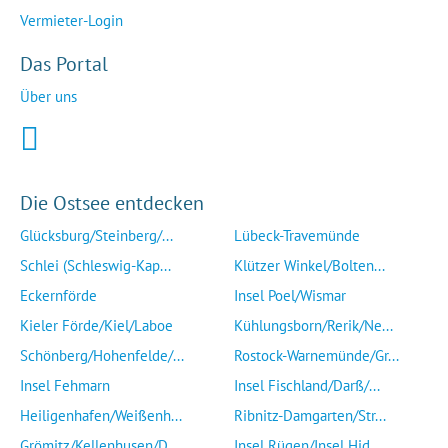
Vermieter-Login
Das Portal
Über uns
Die Ostsee entdecken
Glücksburg/Steinberg/...
Lübeck-Travemünde
Schlei (Schleswig-Kap...
Klützer Winkel/Bolten...
Eckernförde
Insel Poel/Wismar
Kieler Förde/Kiel/Laboe
Kühlungsborn/Rerik/Ne...
Schönberg/Hohenfelde/...
Rostock-Warnemünde/Gr...
Insel Fehmarn
Insel Fischland/Darß/...
Heiligenhafen/Weißenh...
Ribnitz-Damgarten/Str...
Grömitz/Kellenhusen/D...
Insel Rügen/Insel Hid...