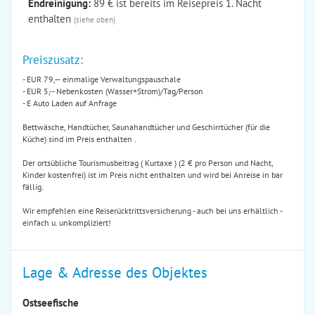
Endreinigung:
89 € ist bereits im Reisepreis 1. Nacht
enthalten
(siehe oben)
Preiszusatz:
- EUR 79,— einmalige Verwaltungspauschale
- EUR 5,-- Nebenkosten (Wasser+Strom)/Tag/Person
- E Auto Laden auf Anfrage
Bettwäsche, Handtücher, Saunahandtücher und Geschirrtücher (für die
Küche) sind im Preis enthalten .
Der ortsübliche Tourismusbeitrag ( Kurtaxe ) (2 € pro Person und Nacht,
Kinder kostenfrei) ist im Preis nicht enthalten und wird bei Anreise in bar
fällig.
Wir empfehlen eine Reiserücktrittsversicherung - auch bei uns erhältlich -
einfach u. unkompliziert!
Lage & Adresse des Objektes
Ostseefische