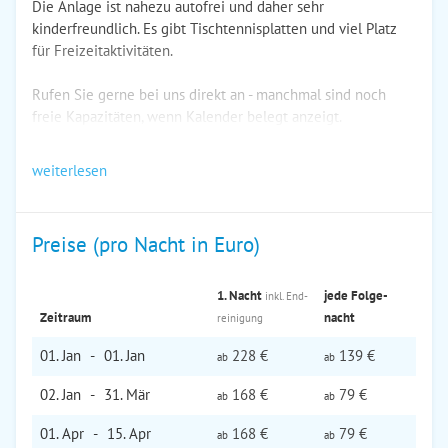
Die Anlage ist nahezu autofrei und daher sehr
kinderfreundlich. Es gibt Tischtennisplatten und viel Platz
für Freizeitaktivitäten.
Rufen Sie gerne bei uns direkt an - manchmal sind noch
freie Kapazitäten, wenn Kalender belegt anzeigt.
weiterlesen
Preise (pro Nacht in Euro)
1. Nacht
jede Folge­
inkl. End­
Zeitraum
nacht
reinigung
01. Jan
-
01. Jan
228 €
139 €
ab
ab
02. Jan
-
31. Mär
168 €
79 €
ab
ab
01. Apr
-
15. Apr
168 €
79 €
ab
ab