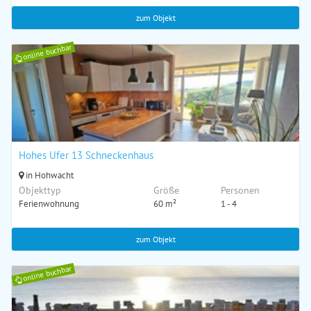
zum Objekt
online buchbar
Hohes Ufer 13 Schneckenhaus
in Hohwacht
Objekttyp
Größe
Personen
Ferienwohnung
60 m²
1 - 4
zum Objekt
online buchbar