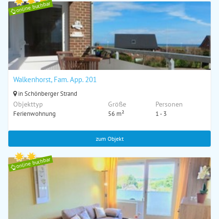
online buchbar
Walkenhorst, Fam. App. 201
in Schönberger Strand
Objekttyp
Größe
Personen
Ferienwohnung
56 m²
1 - 3
zum Objekt
online buchbar