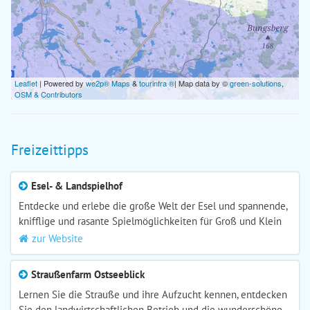
Leaflet
| Powered by
we2p® Maps
&
tourinfra ®
| Map data by ©
green-solutions
,
OSM & Contributors
Freizeittipps
Esel- & Landspielhof
Entdecke und erlebe die große Welt der Esel und spannende,
knifflige und rasante Spielmöglichkeiten für Groß und Klein
zur Website
Straußenfarm Ostseeblick
Lernen Sie die Strauße und ihre Aufzucht kennen, entdecken
Sie den landwirtschaftlichen Betrieb und die wunderschöne