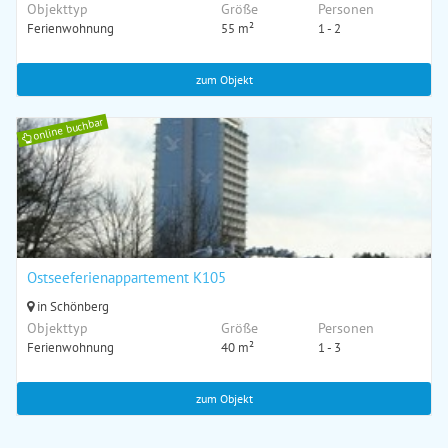
Objekttyp
Größe
Personen
Ferienwohnung
55 m²
1 - 2
zum Objekt
online buchbar
Ostseeferienappartement K105
in Schönberg
Objekttyp
Größe
Personen
Ferienwohnung
40 m²
1 - 3
zum Objekt