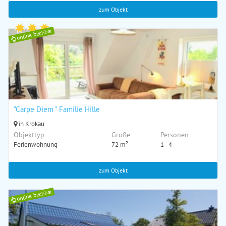
zum Objekt
online buchbar
"Carpe Diem " Familie Hille
in Krokau
Objekttyp
Größe
Personen
Ferienwohnung
72 m²
1 - 4
zum Objekt
online buchbar