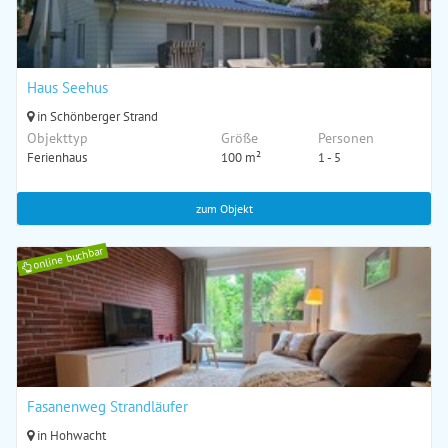
Haus Seehus
in Schönberger Strand
Objekttyp
Größe
Personen
Ferienhaus
100 m²
1 - 5
zum Objekt
online buchbar
Fasanenweg Strandläufer
in Hohwacht