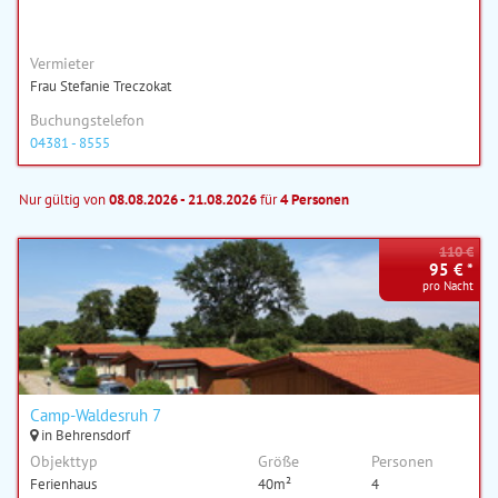
Vermieter
Frau Stefanie Treczokat
Buchungstelefon
04381 - 8555
Nur gültig von
08.08.2026 - 21.08.2026
für
4 Personen
110 €
95 € *
pro Nacht
Camp-Waldesruh 7
in Behrensdorf
Objekttyp
Größe
Personen
Ferienhaus
40m²
4