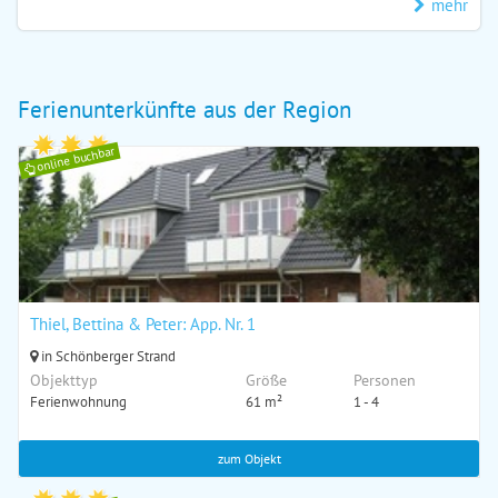
mehr
Ferienunterkünfte aus der Region
online buchbar
Thiel, Bettina & Peter: App. Nr. 1
in Schönberger Strand
Objekttyp
Größe
Personen
Ferienwohnung
61 m²
1 - 4
zum Objekt