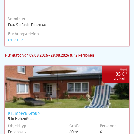
Vermieter
Frau Stefanie Treczokat
Buchungstelefon
04381 - 8555
Nur gültig von
09.08.2026 - 29.08.2026
für
2 Personen
95 €
85 € *
pro Nacht
Krumbeck Group
in Hohenfelde
Objekttyp
Größe
Personen
Ferienhaus
60m²
6