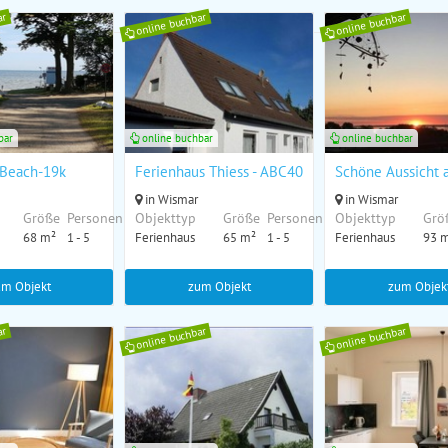
ar
online buchbar
online buchbar
bar
online buchbar
online buchbar
 Beach-19k
Ferienhaus Thiess - ABC402
Schöne Aussicht 
in Wismar
in Wismar
Größe
Personen
Objekttyp
Größe
Personen
Objekttyp
Grö
68 m²
1 - 5
Ferienhaus
65 m²
1 - 5
Ferienhaus
93 
um Objekt
zum Objekt
zum Objek
ar
online buchbar
online buchbar