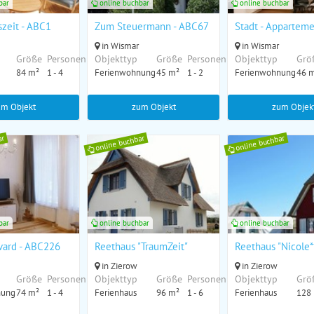
bar
online buchbar
online buchbar
szeit - ABC1
Zum Steuermann - ABC67
Stadt - Apparteme
in Wismar
in Wismar
Größe
Personen
Objekttyp
Größe
Personen
Objekttyp
Grö
84 m²
1 - 4
Ferienwohnung
45 m²
1 - 2
Ferienwohnung
46 
um Objekt
zum Objekt
zum Objek
ar
online buchbar
online buchbar
bar
online buchbar
online buchbar
C598
ard - ABC226
Reethaus "TraumZeit"
Reethaus "Nicole*
in Zierow
in Zierow
Größe
Personen
Objekttyp
Größe
Personen
Objekttyp
Grö
nung
74 m²
1 - 4
Ferienhaus
96 m²
1 - 6
Ferienhaus
128