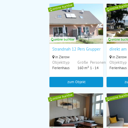
online buchbar
online buchb
online buchbar
online buch
Strandnah 12 Pers Gruppenhaus K4
direkt am
in Zierow
in Zierow
Objekttyp
Größe
Personen
Objekttyp
Ferienhaus
160 m²
1 - 14
Ferienhaus
zum Objekt
z
online buchbar
online buchb