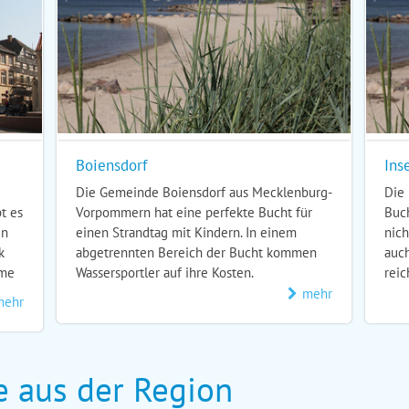
Boiensdorf
Ins
Die Gemeinde Boiensdorf aus Mecklenburg-
Die 
t es
Vorpommern hat eine perfekte Bucht für
Buch
en
einen Strandtag mit Kindern. In einem
nich
k
abgetrennten Bereich der Bucht kommen
auch
ime
Wassersportler auf ihre Kosten.
reic
mehr
mehr
e aus der Region