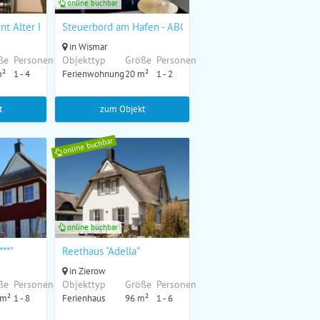
online buchbar
nt Alter Holzhafen - ABC4
Steuerbord am Hafen - ABC90
in Wismar
ße
Personen
Objekttyp
Größe
Personen
m²
1 - 4
Ferienwohnung
20 m²
1 - 2
t
zum Objekt
online buchbar
online buchbar
***"
Reethaus "Adella"
in Zierow
ße
Personen
Objekttyp
Größe
Personen
 m²
1 - 8
Ferienhaus
96 m²
1 - 6