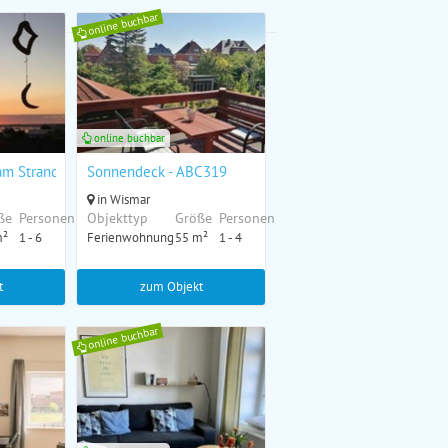
online buchbar
online buchbar
am Strand - ABC304
Sonnendeck - ABC319
in Wismar
ße
Personen
Objekttyp
Größe
Personen
m²
1 - 6
Ferienwohnung
55 m²
1 - 4
t
zum Objekt
online buchbar