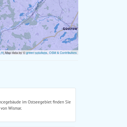
a ®
| Map data by ©
green-solutions
,
OSM & Contributors
ancegebäude im Ostseegebiet finden Sie
 von Wismar.