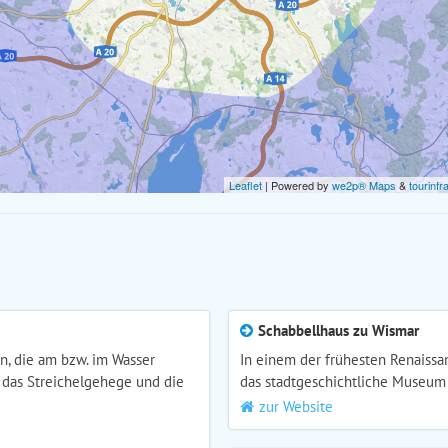
Leaflet
| Powered by
we2p® Maps
&
tourinfr
Schabbellhaus zu Wismar
n, die am bzw. im Wasser
In einem der frühesten Renaiss
 das Streichelgehege und die
das stadtgeschichtliche Museum
zur Website