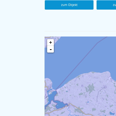
zum Objekt
z
+
-