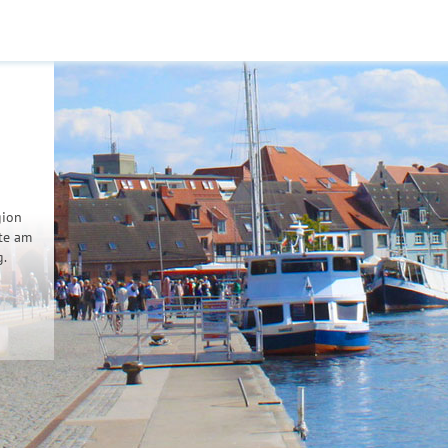
gion
ote am
g.