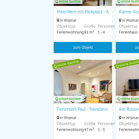
online buchbar
online buch
MeerWert mit Parkplatz - ABC297
Kleine Au
in Wismar
in Wismar
Objekttyp
Größe
Personen
Objekttyp
Ferienwohnung
81 m²
1 - 4
Ferienhaus
zum Objekt
z
online buchbar
online buchb
online buchbar
online buch
Ferienloft Paul - Travellers Lodge 75 - AB
Am Boulev
in Wismar
in Wismar
Objekttyp
Größe
Personen
Objekttyp
Ferienwohnung
47 m²
1 - 3
Ferienwoh