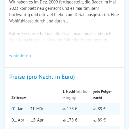
Wir haben es im Dez. 2009 fertiggestellt, die Bäder im Mai
2023 komplett neu gemacht und es maritim, sehr
hochwertig und mit viel Liebe zum Detail ausgestattet. Eine
Wohlfühloase durch und durch...
Rufen Sie gerne bei uns direkt an - manchmal sind noch
freie Kapazitäten, auch wenn Kalender belegt anzeigt.
weiterlesen
Preise (pro Nacht in Euro)
1. Nacht
jede Folge­
inkl. End­
Zeitraum
nacht
reinigung
01. Jan
-
31. Mär
178 €
89 €
ab
ab
01. Apr
-
15. Apr
178 €
89 €
ab
ab